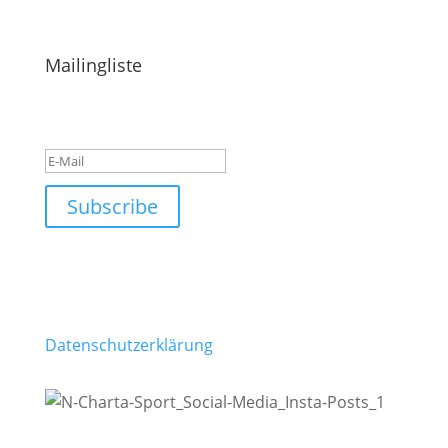
Hinweise & Ideen einreichen
Mailingliste
Success!
Subscribe
Du stimmst zu, dass du den Newsletter des TV
Gmünd erhältst. Die Einwilligung kann jederzeit
kostenfrei für die Zukunft widerrufen werden.
Detaillierte Informationen in unserer
Datenschutzerklärung
.