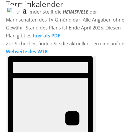
Terminkalender
Dieser Kalender stellt die
HEIMSPIELE
der
Mannschaften des TV Gmünd dar. Alle Angaben ohne
Gewähr. Stand des Plans ist Ende April 2025. Diesen
Plan gibt es
hier als PDF
.
Zur Sicherheit finden Sie die aktuellen Termine auf der
Webseite des WTB
.
Ansichten-
Veranstaltungen
Veranstaltung
Ansichten-
Navigation
für
Navigation
27.Juni
2026