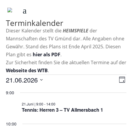
Terminkalender
Dieser Kalender stellt die
HEIMSPIELE
der
Mannschaften des TV Gmünd dar. Alle Angaben ohne
Gewähr. Stand des Plans ist Ende April 2025. Diesen
Plan gibt es
hier als PDF
.
Zur Sicherheit finden Sie die aktuellen Termine auf der
Webseite des WTB
.
Veranstaltungen
Ans
Ver
21.06.2026
Tag
Ans
Nav
für
Datum
Nav
9:00
21.Juni
wählen.
2026
21.Juni | 9:00
-
14:00
Tennis: Herren 3 – TV Allmersbach 1
10:00