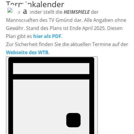
Terminkalender
Dieser Kalender stellt die
HEIMSPIELE
der
Mannschaften des TV Gmünd dar. Alle Angaben ohne
Gewähr. Stand des Plans ist Ende April 2025. Diesen
Plan gibt es
hier als PDF
.
Zur Sicherheit finden Sie die aktuellen Termine auf der
Webseite des WTB
.
Ansichten-
Veranstaltungen
Veranstaltung
Ansichten-
Navigation
für
Navigation
02.Mai
2026