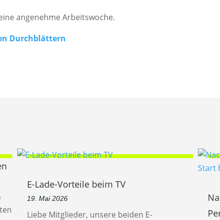
eine angenehme Arbeitswoche.
en Durchblättern
en
E-Lade-Vorteile beim TV
n
Na
19. Mai 2026
ten
Pe
Liebe Mitglieder, unsere beiden E-