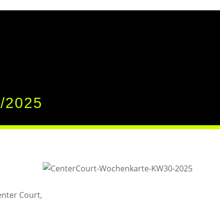
/2025
nter Court,