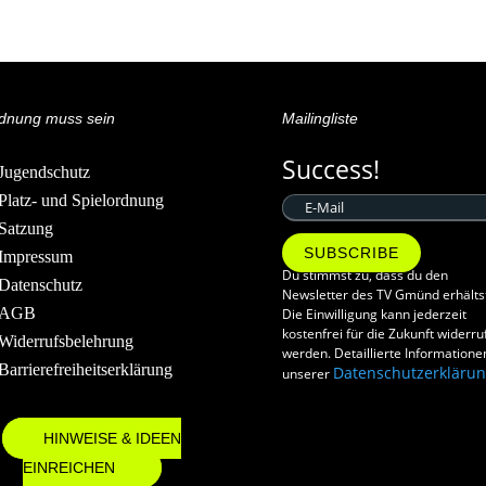
dnung muss sein
Mailingliste
Success!
Jugendschutz
Platz- und Spielordnung
Satzung
SUBSCRIBE
Impressum
Du stimmst zu, dass du den
Datenschutz
Newsletter des TV Gmünd erhälts
AGB
Die Einwilligung kann jederzeit
kostenfrei für die Zukunft widerru
Widerrufsbelehrung
werden. Detaillierte Informatione
Barrierefreiheitserklärung
Datenschutzerkläru
unserer
HINWEISE & IDEEN
EINREICHEN