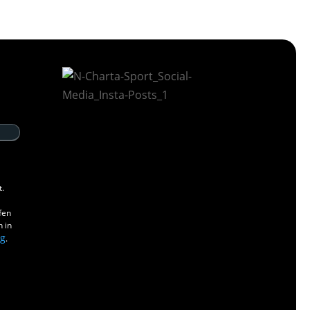
t.
fen
n in
ng
.