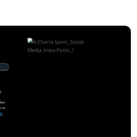
t.
fen
n in
ng
.