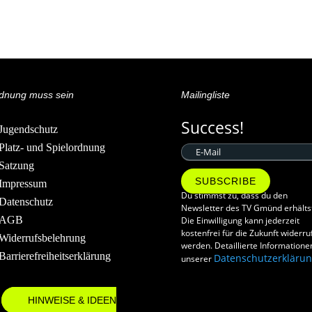
dnung muss sein
Mailingliste
Success!
Jugendschutz
Platz- und Spielordnung
Satzung
SUBSCRIBE
Impressum
Du stimmst zu, dass du den
Datenschutz
Newsletter des TV Gmünd erhälts
AGB
Die Einwilligung kann jederzeit
kostenfrei für die Zukunft widerru
Widerrufsbelehrung
werden. Detaillierte Informatione
Barrierefreiheitserklärung
Datenschutzerkläru
unserer
HINWEISE & IDEEN