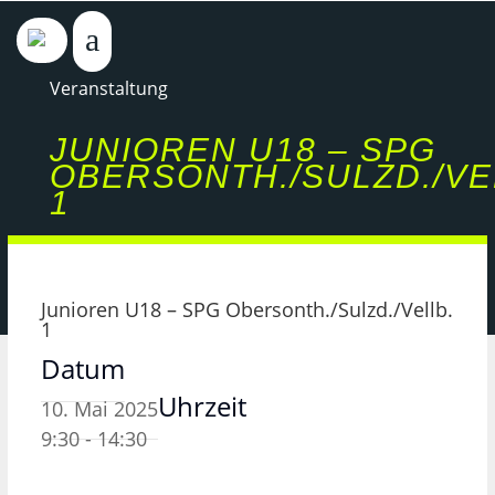
Veranstaltung
JUNIOREN U18 – SPG
OBERSONTH./SULZD./VE
1
Junioren U18 – SPG Obersonth./Sulzd./Vellb.
1
Datum
Uhrzeit
10. Mai 2025
9:30 - 14:30