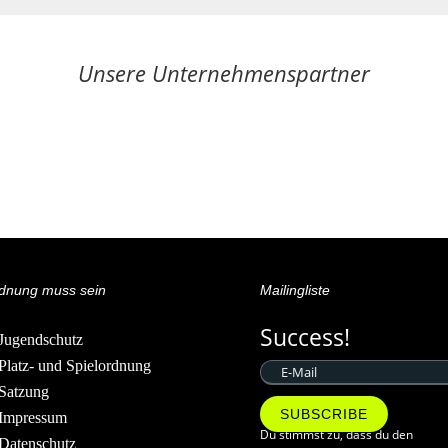
Unsere Unternehmenspartner
dnung muss sein
Mailingliste
Success!
Jugendschutz
Platz- und Spielordnung
Satzung
SUBSCRIBE
Impressum
Du stimmst zu, dass du den
Datenschutz