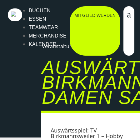
BUCHEN
MITGLIED WERDEN
ESSEN
TEAMWEAR
MERCHANDISE
KALENDER
Veranstaltung
AUSWÄRTS
BIRKMANN
DAMEN S
Auswärtsspiel: TV
Birkmannsweiler 1 – Hobby