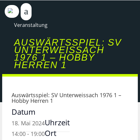
Veranstaltung
AUSWÄRTSSPIEL: SV
UNTERWEISSACH
1976 1 – HOBBY
HERREN 1
Auswärtsspiel: SV Unterweissach 1976 1 –
Hobby Herren 1
Datum
Uhrzeit
18. Mai 2024
Ort
14:00 - 19:00