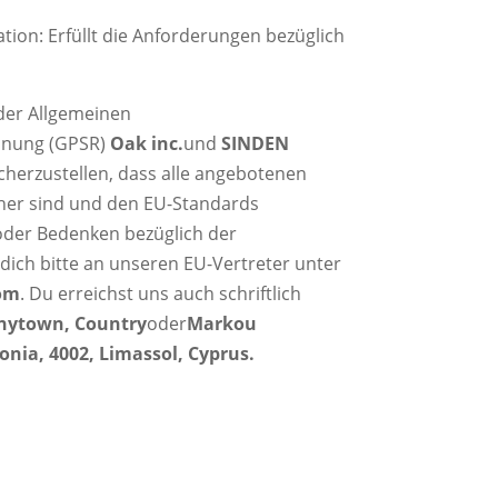
ion: Erfüllt die Anforderungen bezüglich
der Allgemeinen
dnung (GPSR)
Oak inc.
und
SINDEN
cherzustellen, dass alle angebotenen
her sind und den EU-Standards
oder Bedenken bezüglich der
dich bitte an unseren EU-Vertreter unter
om
. Du erreichst uns auch schriftlich
Anytown, Country
oder
Markou
onia, 4002, Limassol, Cyprus.