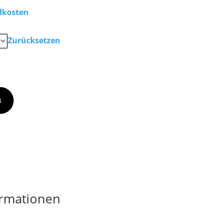
dkosten
Zurücksetzen
B
ormationen