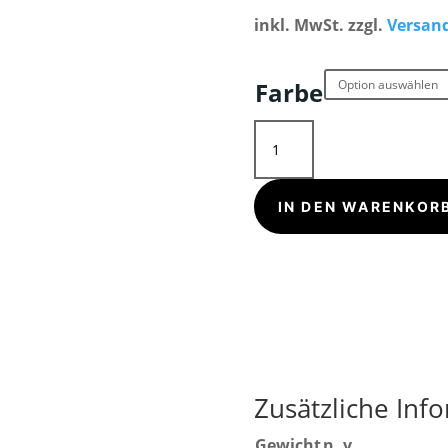
inkl. MwSt.
zzgl.
Versan
Farbe
TV
Gmünd
-
IN DEN WARENKOR
Retro
Badge
|
Gerippte
Bio-
Beanie
Menge
Zusätzliche Inf
Gewicht
n. v.