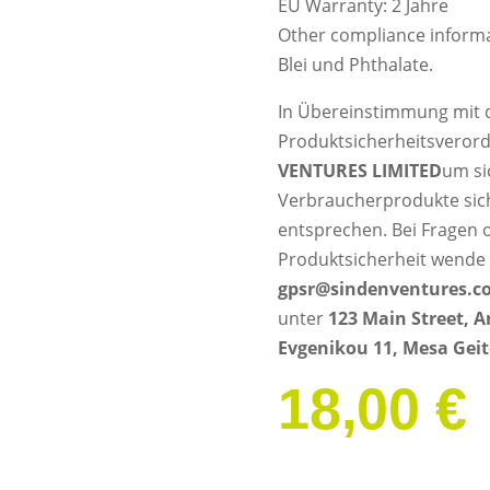
EU Warranty: 2 Jahre
Other compliance informat
Blei und Phthalate.
In Übereinstimmung mit 
Produktsicherheitsveror
VENTURES LIMITED
um si
Verbraucherprodukte sic
entsprechen. Bei Fragen 
Produktsicherheit wende 
gpsr@sindenventures.c
unter
123 Main Street, 
Evgenikou 11, Mesa Geit
18,00
€