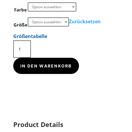
Farbe
Zurücksetzen
Größe
Größentabelle
TV
Gmünd
-
IN DEN WARENKORB
Logo
1
hell
|
Unisex-
Bio-
Baumwoll-
Product Details
T-
Shirt