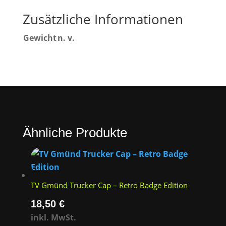
Menge
Zusätzliche Informationen
Gewicht
n. v.
Ähnliche Produkte
TV Gmünd Trucker Cap – Retro Badge Edition
18,50
€
inkl. MwSt.