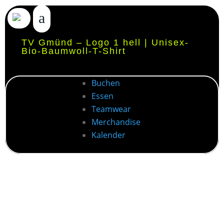
TV Gmünd – Logo 1 hell | Unisex-
Bio-Baumwoll-T-Shirt
Buchen
Essen
Teamwear
Merchandise
Kalender