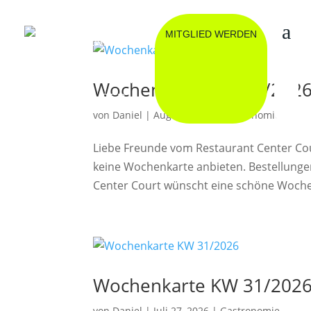
BUCHEN
MITGLIED WERDEN
ESSEN
TEAMWEAR
MERCHANDISE
Wochenkarte KW 32/202
KALENDER
von
Daniel
|
Aug. 3, 2026
|
Gastronomie
Liebe Freunde vom Restaurant Center Co
keine Wochenkarte anbieten. Bestellung
Center Court wünscht eine schöne Woche u
Wochenkarte KW 31/202
von
Daniel
|
Juli 27, 2026
|
Gastronomie