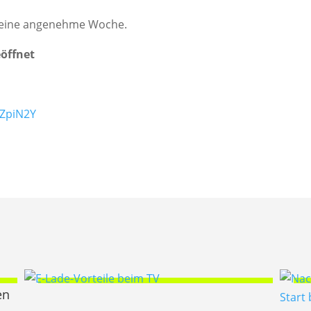
 eine angenehme Woche.
eöffnet
/ZpiN2Y
en