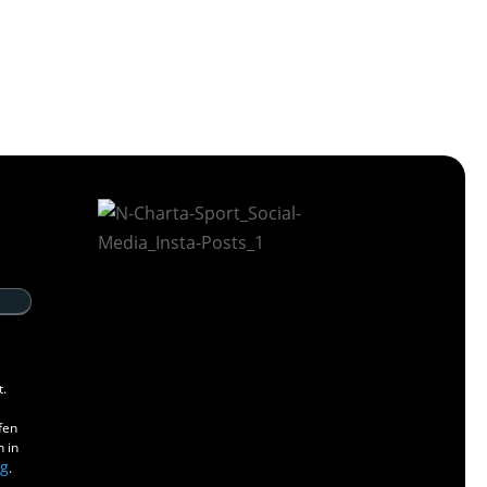
t.
fen
n in
ng
.