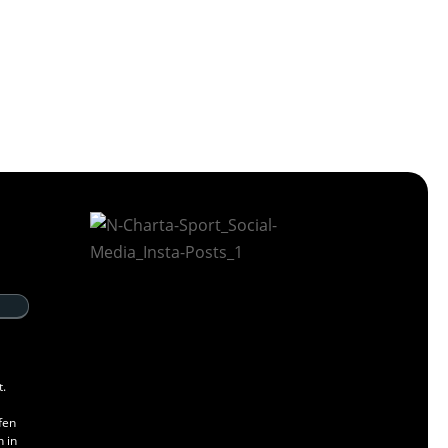
t.
fen
n in