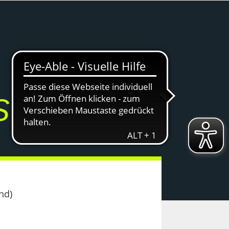
STURNIER
nd)