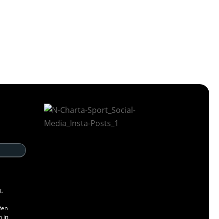
t.
fen
n in