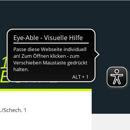
18 2 –
ECH. 1
./Schech. 1