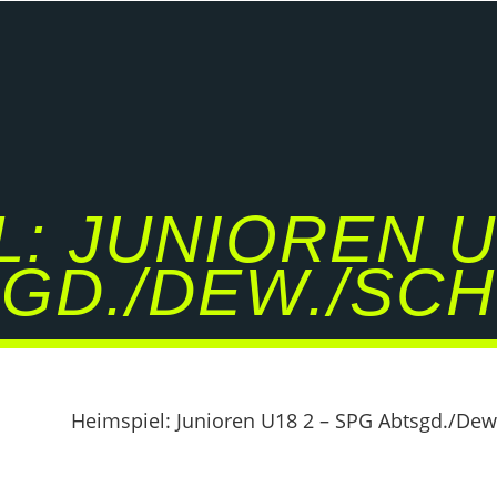
: JUNIOREN U
GD./DEW./SCH
Heimspiel: Junioren U18 2 – SPG Abtsgd./Dew