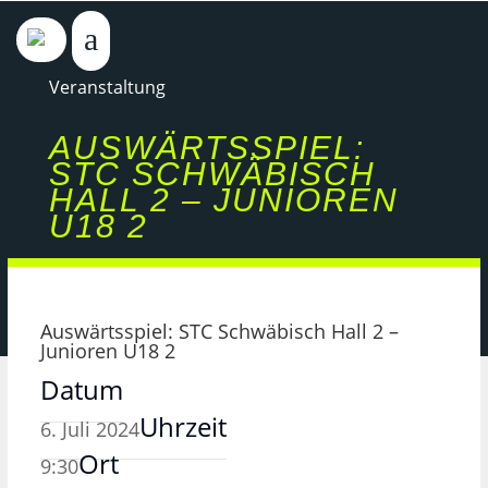
Veranstaltung
AUSWÄRTSSPIEL:
STC SCHWÄBISCH
HALL 2 – JUNIOREN
U18 2
Auswärtsspiel: STC Schwäbisch Hall 2 –
Junioren U18 2
Datum
Uhrzeit
6. Juli 2024
Ort
9:30